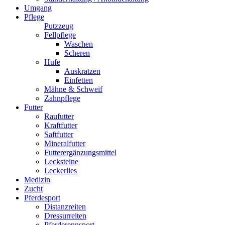
Umgang
Pflege
Putzzeug
Fellpflege
Waschen
Scheren
Hufe
Auskratzen
Einfetten
Mähne & Schweif
Zahnpflege
Futter
Raufutter
Kraftfutter
Saftfutter
Mineralfutter
Futterergänzungsmittel
Lecksteine
Leckerlies
Medizin
Zucht
Pferdesport
Distanzreiten
Dressurreiten
Pferderennsport