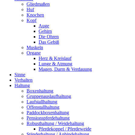
Gliedmaßen
Huf
Knochen
Kopf
Auge
Gehirn
Die Ohren
Das Gebiß
Muskeln
Organe
Herz & Kreislauf
Lunge & Atmung
Magen, Darm & Verdauung
Sinne
Verhalten
Haltung
Boxenhaltung
Gruppenauslaufhaltung
Laufstallhaltung
Offenstallhaltung
Paddockboxenhaltung
Pensionspferdehaltung
Robusthaltung / Weidehaltung
Pferdekoppel / Pferdeweide
Ständerhaltung / Anbindehaltung