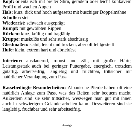
Kopf:
orientalisch mit breiter Stirn, geradem oder leicht konkavem
Profil und wachen Augen
Hals:
kurz, dick und hoch aufgesetzt mit buschiger Doppelmähne
Schulter:
steil
Wiederrist:
schwach ausgeprägt
Rumpf:
mit gewölbten Rippen
Rücken:
kurz, kräftig und tragfähig
Kruppe:
muskulös und sehr stark abschüssig
Gliedmaßen:
stabil, leicht und trocken, aber oft fehlgestellt
Hufe:
klein, extrem hart und abriebfest
Interieur:
ausdauernd, robust und zäh, mit großer Härte,
Leistungsstark auch bei geringer Futtergabe, energisch, trotzdem
gutartig, arbeitseifrig, langlebig und fruchtbar, trittsicher mit
natürlicher Veranlagung zum Pass
Rassebedingte Besonderheiten:
Albanische Pferde haben oft eine
natürlich Anlage zum Pass, was das Reiten sehr bequem macht.
Außerdem sind sie sehr trittsicher, weswegen man gut mit ihnen
auch in schwierigem Gelände arbeiten kann. Desweiteren sind sie
langlebig, fruchtbar und sehr arbeitseifrig.
Anzeige