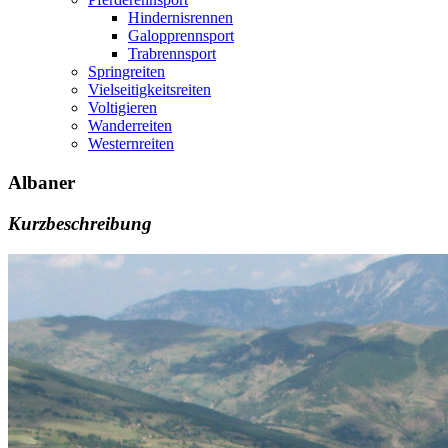
Hindernisrennen
Galopprennsport
Trabrennsport
Springreiten
Vielseitigkeitsreiten
Voltigieren
Wanderreiten
Westernreiten
Albaner
Kurzbeschreibung