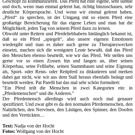
Geschöpf zu kommunizieren. Das Pferd hat eine eigene, sehr subtile
und doch, wenn man einmal gelernt hat, richtig hinzuschauen, sehr
deutliche Körpersprache. Und wenn wir einmal gelernt haben,
„Pferd“ zu sprechen, ist der Umgang mit so einem Pferd eine
großartige Bereicherung für das eigene Leben und man hat die
Möglichkeit, jeden Tag von seinem Pferd dazu zu lernen.
Obwohl unter Reitern und Pferdeliebhabern hinlänglich bekannt ist,
daß so ein Pferd „spiegelt“, also unsere eigenen Emotionen
wiedergibt und man es daher auch gerne zu Therapiezwecken
einsetzt, machen sich die wenigsten Leute bewußt, daß das Pferd
den Menschen ebenso beurteilt, wie wir das Pferd. Wir stellen uns
gerne vor so einen Zossen hin und fangen an, über seinen
Körperbau, seine Fellfarbe, seinen Stammbaum und seine Eignung
als, Sport- oder Renn- oder Reitpferd zu diskutieren und merken
dabei gar nicht, wie wir aus dem Stall heraus ebenfalls beäugt und
beurteilt werden. Pat Parelli hat das mal sehr schön formuliert:
"Ein Pferd teilt die Menschen in zwei Kategorien ein: in
„Pferdemenschen“ und die Anderen."
Der Pferdemensch allerdings wird auch noch mal genauer
spezifiziert. Und zwar gibt es da den normalen Pferdemenschen, den
Natürlichen, den Nervösen, den Lästigen, den Spinner, den Doofen
und den Verrückten…
Text:
Nadja von der Hocht
Fotos:
Wolfgang von der Hocht