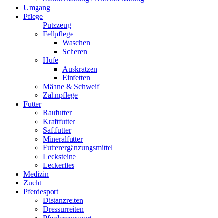
Umgang
Pflege
Putzzeug
Fellpflege
Waschen
Scheren
Hufe
Auskratzen
Einfetten
Mähne & Schweif
Zahnpflege
Futter
Raufutter
Kraftfutter
Saftfutter
Mineralfutter
Futterergänzungsmittel
Lecksteine
Leckerlies
Medizin
Zucht
Pferdesport
Distanzreiten
Dressurreiten
Pferderennsport