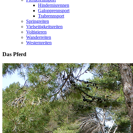
Hindernisrennen
Galopprennsport
Trabrennsport
Springreiten
Vielseitigkeitsreiten
Voltigieren
Wanderreiten
Westernreiten
Das Pferd