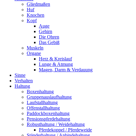
Gliedmaßen
Huf
Knochen
Kopf
Auge
Gehirn
Die Ohren
Das Gebiß
Muskeln
Organe
Herz & Kreislauf
Lunge & Atmung
Magen, Darm & Verdauung
Sinne
Verhalten
Haltung
Boxenhaltung
Gruppenauslaufhaltung
Laufstallhaltung
Offenstallhaltung
Paddockboxenhaltung
Pensionspferdehaltung
Robusthaltung / Weidehaltung
Pferdekoppel / Pferdeweide
Ständerhaltung / Anbindehaltung