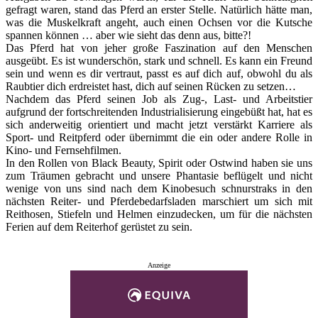
gefragt waren, stand das Pferd an erster Stelle. Natürlich hätte man,
was die Muskelkraft angeht, auch einen Ochsen vor die Kutsche
spannen können … aber wie sieht das denn aus, bitte?!
Das Pferd hat von jeher große Faszination auf den Menschen
ausgeübt. Es ist wunderschön, stark und schnell. Es kann ein Freund
sein und wenn es dir vertraut, passt es auf dich auf, obwohl du als
Raubtier dich erdreistet hast, dich auf seinen Rücken zu setzen…
Nachdem das Pferd seinen Job als Zug-, Last- und Arbeitstier
aufgrund der fortschreitenden Industrialisierung eingebüßt hat, hat es
sich anderweitig orientiert und macht jetzt verstärkt Karriere als
Sport- und Reitpferd oder übernimmt die ein oder andere Rolle in
Kino- und Fernsehfilmen.
In den Rollen von Black Beauty, Spirit oder Ostwind haben sie uns
zum Träumen gebracht und unsere Phantasie beflügelt und nicht
wenige von uns sind nach dem Kinobesuch schnurstraks in den
nächsten Reiter- und Pferdebedarfsladen marschiert um sich mit
Reithosen, Stiefeln und Helmen einzudecken, um für die nächsten
Ferien auf dem Reiterhof gerüstet zu sein.
Anzeige