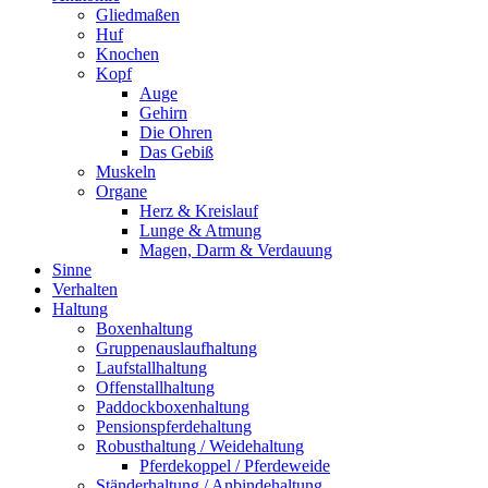
Gliedmaßen
Huf
Knochen
Kopf
Auge
Gehirn
Die Ohren
Das Gebiß
Muskeln
Organe
Herz & Kreislauf
Lunge & Atmung
Magen, Darm & Verdauung
Sinne
Verhalten
Haltung
Boxenhaltung
Gruppenauslaufhaltung
Laufstallhaltung
Offenstallhaltung
Paddockboxenhaltung
Pensionspferdehaltung
Robusthaltung / Weidehaltung
Pferdekoppel / Pferdeweide
Ständerhaltung / Anbindehaltung