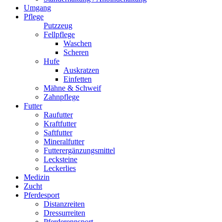
Umgang
Pflege
Putzzeug
Fellpflege
Waschen
Scheren
Hufe
Auskratzen
Einfetten
Mähne & Schweif
Zahnpflege
Futter
Raufutter
Kraftfutter
Saftfutter
Mineralfutter
Futterergänzungsmittel
Lecksteine
Leckerlies
Medizin
Zucht
Pferdesport
Distanzreiten
Dressurreiten
Pferderennsport