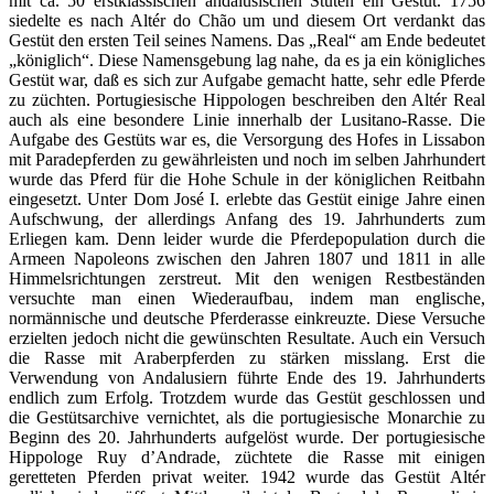
mit ca. 50 erstklassischen andalusischen Stuten ein Gestüt. 1756
siedelte es nach Altér do Chão um und diesem Ort verdankt das
Gestüt den ersten Teil seines Namens. Das „Real“ am Ende bedeutet
„königlich“. Diese Namensgebung lag nahe, da es ja ein königliches
Gestüt war, daß es sich zur Aufgabe gemacht hatte, sehr edle Pferde
zu züchten. Portugiesische Hippologen beschreiben den Altér Real
auch als eine besondere Linie innerhalb der Lusitano-Rasse. Die
Aufgabe des Gestüts war es, die Versorgung des Hofes in Lissabon
mit Paradepferden zu gewährleisten und noch im selben Jahrhundert
wurde das Pferd für die Hohe Schule in der königlichen Reitbahn
eingesetzt. Unter Dom José I. erlebte das Gestüt einige Jahre einen
Aufschwung, der allerdings Anfang des 19. Jahrhunderts zum
Erliegen kam. Denn leider wurde die Pferdepopulation durch die
Armeen Napoleons zwischen den Jahren 1807 und 1811 in alle
Himmelsrichtungen zerstreut. Mit den wenigen Restbeständen
versuchte man einen Wiederaufbau, indem man englische,
normännische und deutsche Pferderasse einkreuzte. Diese Versuche
erzielten jedoch nicht die gewünschten Resultate. Auch ein Versuch
die Rasse mit Araberpferden zu stärken misslang. Erst die
Verwendung von Andalusiern führte Ende des 19. Jahrhunderts
endlich zum Erfolg. Trotzdem wurde das Gestüt geschlossen und
die Gestütsarchive vernichtet, als die portugiesische Monarchie zu
Beginn des 20. Jahrhunderts aufgelöst wurde. Der portugiesische
Hippologe Ruy d’Andrade, züchtete die Rasse mit einigen
geretteten Pferden privat weiter. 1942 wurde das Gestüt Altér