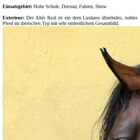
Einsatzgebiet:
Hohe Schule, Dressur, Fahren, Show
Exterieur:
Der Altér Real ist ein dem Lusitano ähnelndes, nobles
Pferd im iberischen Typ mit sehr einheitlichem Gesamtbild.