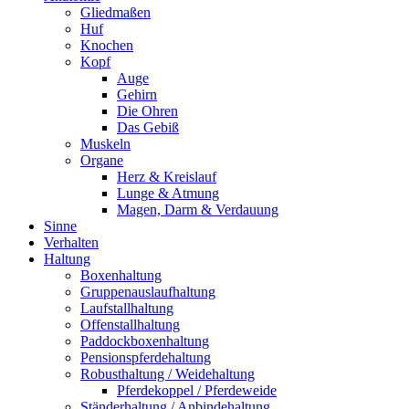
Gliedmaßen
Huf
Knochen
Kopf
Auge
Gehirn
Die Ohren
Das Gebiß
Muskeln
Organe
Herz & Kreislauf
Lunge & Atmung
Magen, Darm & Verdauung
Sinne
Verhalten
Haltung
Boxenhaltung
Gruppenauslaufhaltung
Laufstallhaltung
Offenstallhaltung
Paddockboxenhaltung
Pensionspferdehaltung
Robusthaltung / Weidehaltung
Pferdekoppel / Pferdeweide
Ständerhaltung / Anbindehaltung