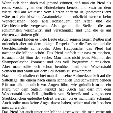
Wenn sich dann doch mal jemand erinnert, daß man ein Pferd als
erstes vorsichtig an den Hinterbeinen benetzt und zwar an dem
zuerst, daß am weitesten vom Herzen entfernt ist, (spätestens jetzt
wäre mal ein bisschen Anatomiekenntnis nützlich) werden beim
Weiterduschen jedes Mal konsequent der After und die
Geschlechtsteile vergessen. Also genau die Stellen, die am
schlimmsten verschwitzt und verschmutzt sind und die es am
ehesten zu säubern gilt!
Anscheinend finden es viele Leute ekelig, seinem treuen Reittier mal
ordentlich aber mit dem nötigen Respekt über die Rosette und die
Geschlechtsteile zu feudeln. Aber Hauptsache, das Pferd hat
nachher die Mähne schön! Das Pferd einfach nur nass zu machen,
ist auch nicht Sinn der Sache. Man muss nicht jedes Mal mit der
Shampooflasche kommen und das voll Programm durchziehen.
Aber man sollte sich schon bemühen, mit dem Wasserstrahl
Schweiß und Staub aus dem Fell heraus zu schwemmen.
Nach den Genitalien richtet man dann seine Aufmerksamkeit auf die
Sattellage, die einem nach einem schnellen und schweißtreibenden
Ritt nur allzu deutlich vor Augen führt, wie gründlich man sein
Pferd vor dem Satteln geputzt hat. Auch hier darf mit dem
Wasserstrahl das Fell gründlich von Schweiß und vergessenen
Staubkörnchen endgültig befreit werden, bis es nicht mehr schäumt.
Auch sollte man keine Angst davor haben, selber mal ein bisschen
nass zu werden.
Das Pferd hat auch unter der Mähne geschwitzt, die man gerne mit