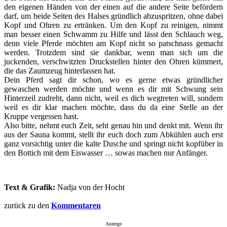
den eigenen Händen von der einen auf die andere Seite befördern
darf, um beide Seiten des Halses gründlich abzuspritzen, ohne dabei
Kopf und Ohren zu ertränken. Um den Kopf zu reinigen, nimmt
man besser einen Schwamm zu Hilfe und lässt den Schlauch weg,
denn viele Pferde möchten am Kopf nicht so patschnass gemacht
werden. Trotzdem sind sie dankbar, wenn man sich um die
juckenden, verschwitzten Druckstellen hinter den Ohren kümmert,
die das Zaumzeug hinterlassen hat.
Dein Pferd sagt dir schon, wo es gerne etwas gründlicher
gewaschen werden möchte und wenn es dir mit Schwung sein
Hinterzeil zudreht, dann nicht, weil es dich wegtreten will, sondern
weil es dir klar machen möchte, dass du da eine Stelle an der
Kruppe vergessen hast.
Also bitte, nehmt euch Zeit, seht genau hin und denkt mit. Wenn ihr
aus der Sauna kommt, stellt ihr euch doch zum Abkühlen auch erst
ganz vorsichtig unter die kalte Dusche und springt nicht kopfüber in
den Bottich mit dem Eiswasser … sowas machen nur Anfänger.
Text & Grafik:
Nadja von der Hocht
zurück zu den
Kommentaren
Anzeige