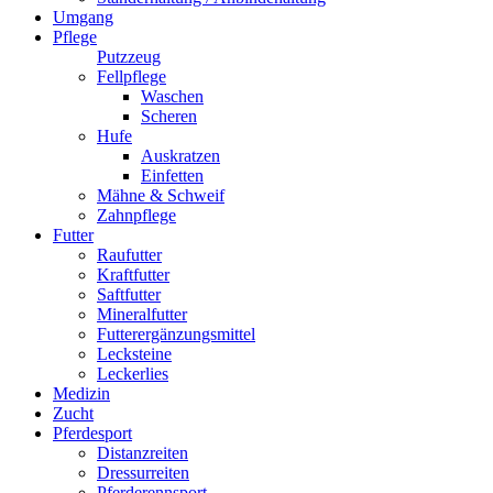
Umgang
Pflege
Putzzeug
Fellpflege
Waschen
Scheren
Hufe
Auskratzen
Einfetten
Mähne & Schweif
Zahnpflege
Futter
Raufutter
Kraftfutter
Saftfutter
Mineralfutter
Futterergänzungsmittel
Lecksteine
Leckerlies
Medizin
Zucht
Pferdesport
Distanzreiten
Dressurreiten
Pferderennsport