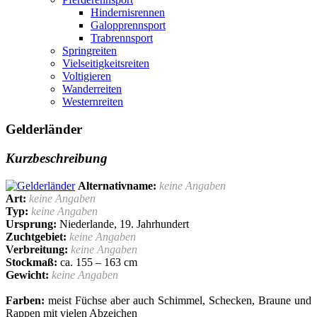
Hindernisrennen
Galopprennsport
Trabrennsport
Springreiten
Vielseitigkeitsreiten
Voltigieren
Wanderreiten
Westernreiten
Gelderländer
Kurzbeschreibung
Alternativname:
keine Angaben
Art:
keine Angaben
Typ:
keine Angaben
Ursprung:
Niederlande, 19. Jahrhundert
Zuchtgebiet:
keine Angaben
Verbreitung:
keine Angaben
Stockmaß:
ca. 155 – 163 cm
Gewicht:
keine Angaben
Farben:
meist Füchse aber auch Schimmel, Schecken, Braune und
Rappen mit vielen Abzeichen