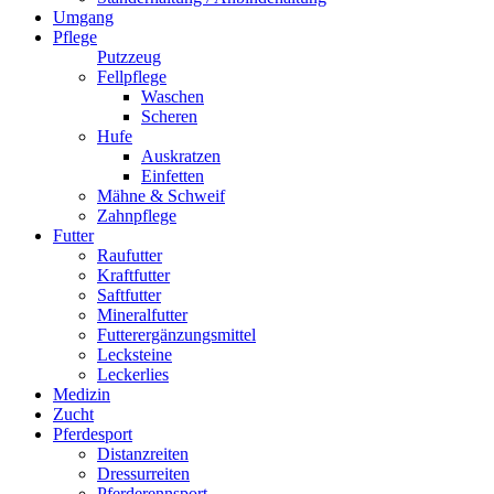
Umgang
Pflege
Putzzeug
Fellpflege
Waschen
Scheren
Hufe
Auskratzen
Einfetten
Mähne & Schweif
Zahnpflege
Futter
Raufutter
Kraftfutter
Saftfutter
Mineralfutter
Futterergänzungsmittel
Lecksteine
Leckerlies
Medizin
Zucht
Pferdesport
Distanzreiten
Dressurreiten
Pferderennsport