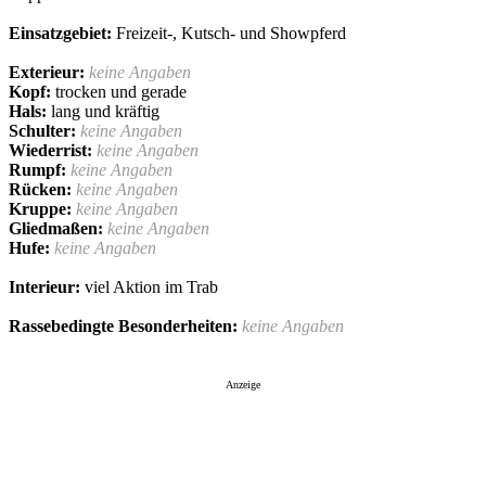
Einsatzgebiet:
Freizeit-, Kutsch- und Showpferd
Exterieur:
keine Angaben
Kopf:
trocken und gerade
Hals:
lang und kräftig
Schulter:
keine Angaben
Wiederrist:
keine Angaben
Rumpf:
keine Angaben
Rücken:
keine Angaben
Kruppe:
keine Angaben
Gliedmaßen:
keine Angaben
Hufe:
keine Angaben
Interieur:
viel Aktion im Trab
Rassebedingte Besonderheiten:
keine Angaben
Anzeige