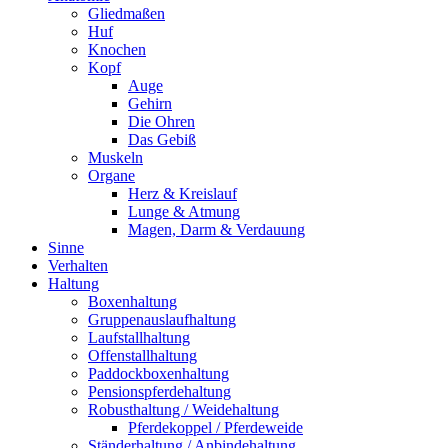
Gliedmaßen
Huf
Knochen
Kopf
Auge
Gehirn
Die Ohren
Das Gebiß
Muskeln
Organe
Herz & Kreislauf
Lunge & Atmung
Magen, Darm & Verdauung
Sinne
Verhalten
Haltung
Boxenhaltung
Gruppenauslaufhaltung
Laufstallhaltung
Offenstallhaltung
Paddockboxenhaltung
Pensionspferdehaltung
Robusthaltung / Weidehaltung
Pferdekoppel / Pferdeweide
Ständerhaltung / Anbindehaltung