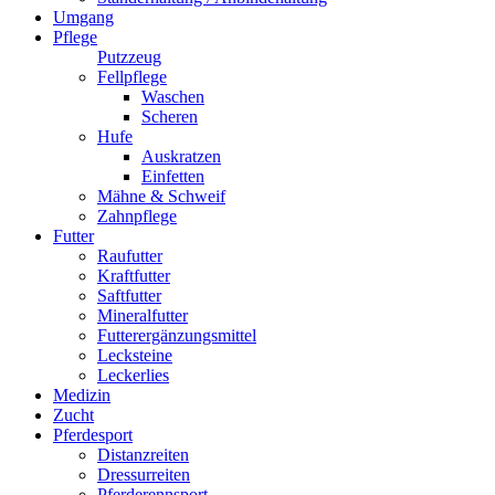
Umgang
Pflege
Putzzeug
Fellpflege
Waschen
Scheren
Hufe
Auskratzen
Einfetten
Mähne & Schweif
Zahnpflege
Futter
Raufutter
Kraftfutter
Saftfutter
Mineralfutter
Futterergänzungsmittel
Lecksteine
Leckerlies
Medizin
Zucht
Pferdesport
Distanzreiten
Dressurreiten
Pferderennsport