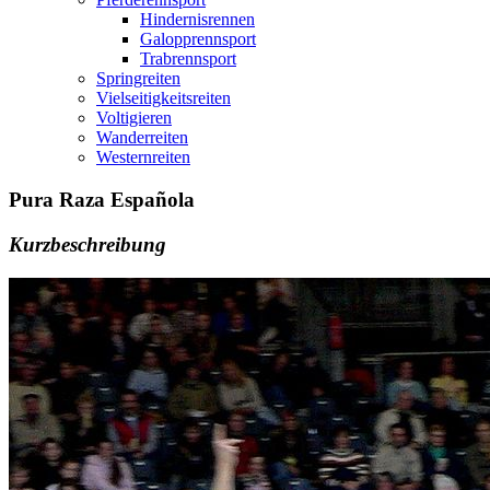
Hindernisrennen
Galopprennsport
Trabrennsport
Springreiten
Vielseitigkeitsreiten
Voltigieren
Wanderreiten
Westernreiten
Pura Raza Española
Kurzbeschreibung