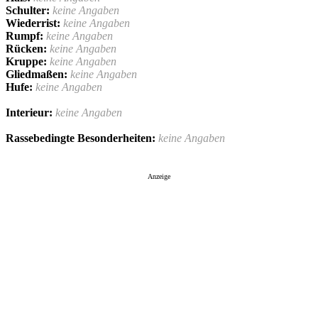
Schulter:
keine Angaben
Wiederrist:
keine Angaben
Rumpf:
keine Angaben
Rücken:
keine Angaben
Kruppe:
keine Angaben
Gliedmaßen:
keine Angaben
Hufe:
keine Angaben
Interieur:
keine Angaben
Rassebedingte Besonderheiten:
keine Angaben
Anzeige