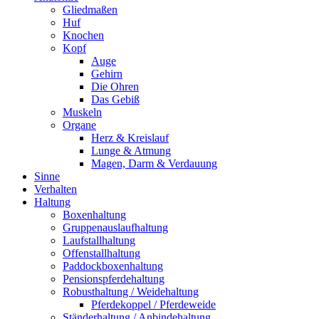
Gliedmaßen
Huf
Knochen
Kopf
Auge
Gehirn
Die Ohren
Das Gebiß
Muskeln
Organe
Herz & Kreislauf
Lunge & Atmung
Magen, Darm & Verdauung
Sinne
Verhalten
Haltung
Boxenhaltung
Gruppenauslaufhaltung
Laufstallhaltung
Offenstallhaltung
Paddockboxenhaltung
Pensionspferdehaltung
Robusthaltung / Weidehaltung
Pferdekoppel / Pferdeweide
Ständerhaltung / Anbindehaltung