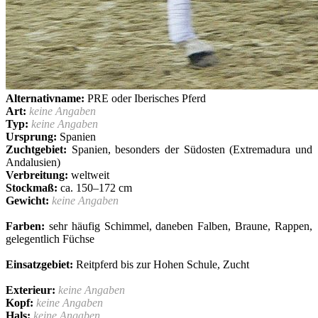
Alternativname:
PRE oder Iberisches Pferd
Art:
keine Angaben
Typ:
keine Angaben
Ursprung:
Spanien
Zuchtgebiet:
Spanien, besonders der Südosten (Extremadura und
Andalusien)
Verbreitung:
weltweit
Stockmaß:
ca. 150–172 cm
Gewicht:
keine Angaben
Farben:
sehr häufig Schimmel, daneben Falben, Braune, Rappen,
gelegentlich Füchse
Einsatzgebiet:
Reitpferd bis zur Hohen Schule, Zucht
Exterieur:
keine Angaben
Kopf:
keine Angaben
Hals:
keine Angaben