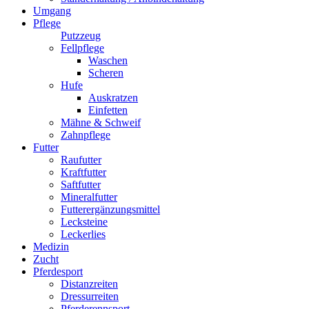
Umgang
Pflege
Putzzeug
Fellpflege
Waschen
Scheren
Hufe
Auskratzen
Einfetten
Mähne & Schweif
Zahnpflege
Futter
Raufutter
Kraftfutter
Saftfutter
Mineralfutter
Futterergänzungsmittel
Lecksteine
Leckerlies
Medizin
Zucht
Pferdesport
Distanzreiten
Dressurreiten
Pferderennsport