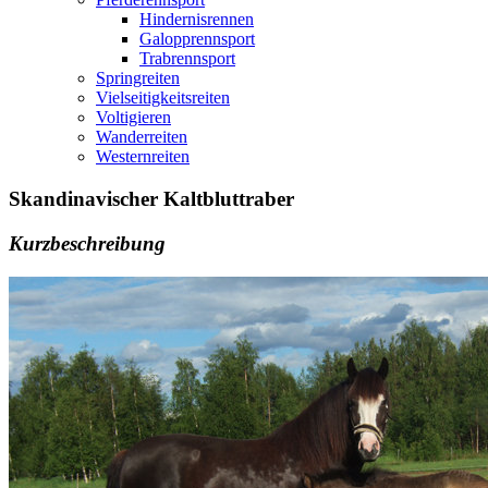
Hindernisrennen
Galopprennsport
Trabrennsport
Springreiten
Vielseitigkeitsreiten
Voltigieren
Wanderreiten
Westernreiten
Skandinavischer Kaltbluttraber
Kurzbeschreibung