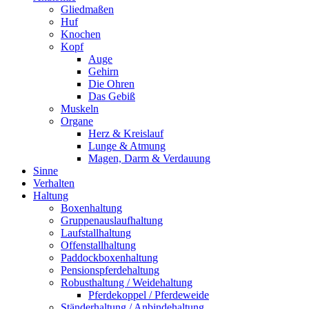
Gliedmaßen
Huf
Knochen
Kopf
Auge
Gehirn
Die Ohren
Das Gebiß
Muskeln
Organe
Herz & Kreislauf
Lunge & Atmung
Magen, Darm & Verdauung
Sinne
Verhalten
Haltung
Boxenhaltung
Gruppenauslaufhaltung
Laufstallhaltung
Offenstallhaltung
Paddockboxenhaltung
Pensionspferdehaltung
Robusthaltung / Weidehaltung
Pferdekoppel / Pferdeweide
Ständerhaltung / Anbindehaltung